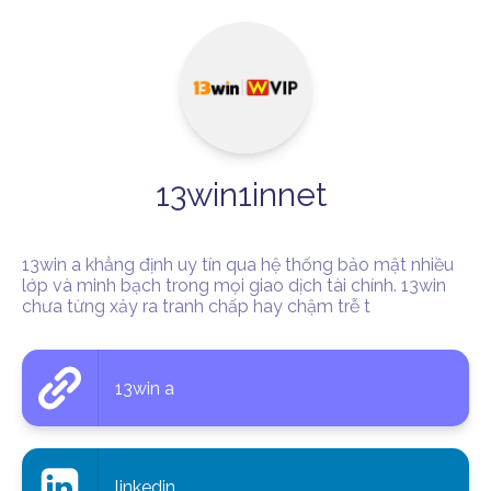
13win1innet
13win a khẳng định uy tín qua hệ thống bảo mật nhiều 
lớp và minh bạch trong mọi giao dịch tài chính. 13win 
chưa từng xảy ra tranh chấp hay chậm trễ t
13win a
linkedin