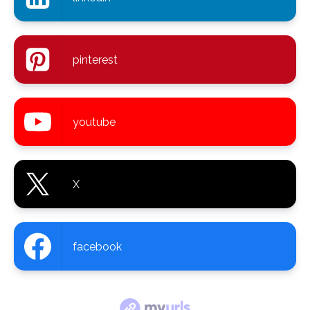
pinterest
youtube
X
facebook