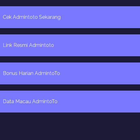
Cek Admintoto Sekarang
Link Resmi Admintoto
Bonus Harian AdmintoTo
Data Macau AdmintoTo