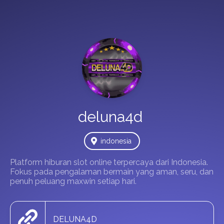
deluna4d
indonesia
Platform hiburan slot online terpercaya dari Indonesia. 
Fokus pada pengalaman bermain yang aman, seru, dan 
penuh peluang maxwin setiap hari.
DELUNA4D