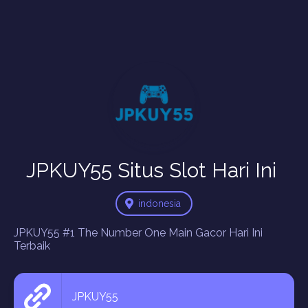
JPKUY55
Situs
Slot
Hari
Ini
indonesia
JPKUY55 #1 The Number One Main Gacor Hari Ini 
Terbaik
JPKUY55