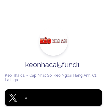
keonhacai5fund1
Kèo nhà cái – Cập Nhật Soi Kèo Ngoại Hạng Anh, C1, 
La Liga
x