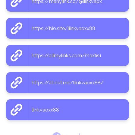
https://manylink.co/@liinkvaox
https://bio.site/liinkvaoxx88
https://allmylinks.com/maxfis1
https://about.me/liinkvaoxx88/
liinkvaoxx88