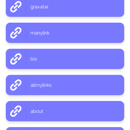
gravatar
manylink
bio
allmylinks
about