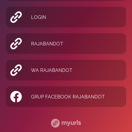
LOGIN
RAJABANDOT
WA RAJABANDOT
GRUP FACEBOOK RAJABANDOT