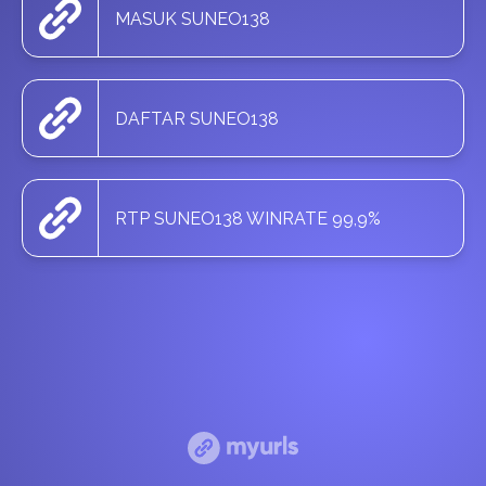
MASUK SUNEO138
DAFTAR SUNEO138
RTP SUNEO138 WINRATE 99,9%