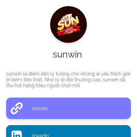
sunwin
sunwin là điểm đến lý tưởng cho những ai yêu thích giải 
trí kiếm tiền thật. Nhờ tỷ lệ đổi thưởng cao, sunwin đã 
thu hút hàng triệu người chơi mỗi
sunwin
linkedin